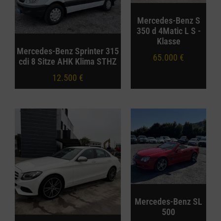
Mercedes-Benz S
350 d 4Matic L S -
Klasse
Mercedes-Benz Sprinter 315
65.000
€
cdi 8 Sitze AHK Klima STHZ
12.500
€
Mercedes-Benz SL
500