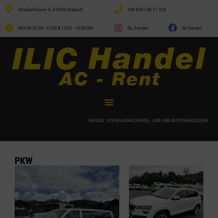
Straßenhäuser 8, A-6842 Koblach
+43 664 / 86 11 529
MO-SA 07:30 - 12:00 & 13:00 - 18:00 Uhr
ilic_handel
ilic handel
HANDEL VON BAUMASCHINEN, LKW UND NUTZFAHRZEUGEN
PKW