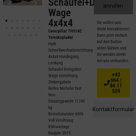
Schaufel+DrehGabel
anrufen
Wage
4x4x4
Sie wollen uns
direkt kontaktieren?
Caterpillar TH514C
Dann jetzt einfach
Teleskoplader
auf den Button
Hydr
unten klicken und
Schnellwechseleinrichtung
Sie werden direkt
4x4x4 Hundegang
mit uns verbunden.
Lenkung
Schaufel Drehgabel
+43
Wage einrichtung
664 /
Zinkengabeln
86 11
Reifen Michelin fast
529
Neu
Einsatzgewicht 11745
kg
Kontaktformular
Betriebstunden 4906
Voll Verohrung
Klimaanlage
Baujahr 2015