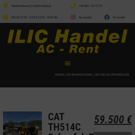
Straßenhäuser 8, A-6842 Koblach
+43 664 / 24 75 251
MO-SA 07:30 - 12:00 & 13:00 - 18:00 Uhr
ilic_handel
ilic handel
HANDEL VON BAUMASCHINEN, LKW UND NUTZFAHRZEUGEN
CAT
59.500
€
TH514C