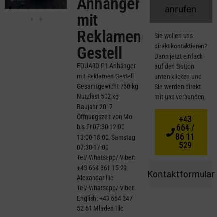
Anhänger
anrufen
mit
Reklamen
Sie wollen uns
direkt kontaktieren?
Gestell
Dann jetzt einfach
EDUARD P1 Anhänger
auf den Button
mit Reklamen Gestell
unten klicken und
Gesamtgewicht 750 kg
Sie werden direkt
Nutzlast 502 kg
mit uns verbunden.
Baujahr 2017
Öffnungszeit von Mo
+43
664 /
bis Fr 07:30-12:00
86 11
13:00-18:00, Samstag
529
07:30-17:00
Tel/ Whatsapp/ Viber:
+43 664 861 15 29
Kontaktformular
Alexandar Ilic
Tel/ Whatsapp/ Viber
English: +43 664 247
52 51 Mladen Ilic