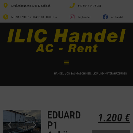
Straßenhäuser 8, A-6842 Koblach
+43 664 / 24 75 251
MO-SA 07:30 - 12:00 & 13:00 - 18:00 Uhr
ilic_handel
ilic handel
HANDEL VON BAUMASCHINEN, LKW UND NUTZFAHRZEUGEN
EDUARD
1.200
€
P1