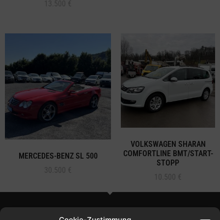
13.500
€
VOLKSWAGEN SHARAN
COMFORTLINE BMT/START-
MERCEDES-BENZ SL 500
STOPP
30.500
€
10.500
€
Cookie-Zustimmung