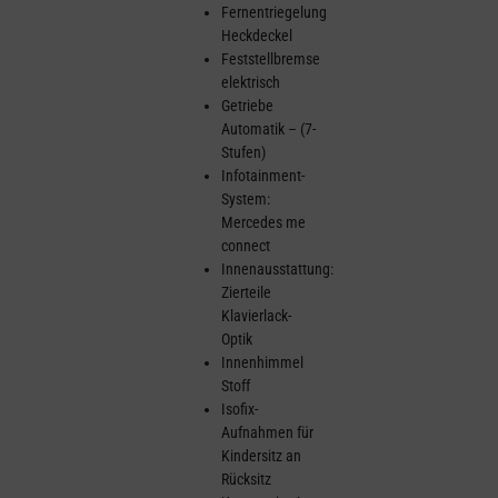
Fernentriegelung
Heckdeckel
Feststellbremse
elektrisch
Getriebe
Automatik – (7-
Stufen)
Infotainment-
System:
Mercedes me
connect
Innenausstattung:
Zierteile
Klavierlack-
Optik
Innenhimmel
Stoff
Isofix-
Aufnahmen für
Kindersitz an
Rücksitz