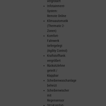
vergrößert
Infotainment-
System:
Remote Online
Klimaautomatik
(Thermatic 2-
Zonen)
Komfort-
Fahrwerk
tiefergelegt
(Agility Control)
Kraftstofftank:
vergrößert
Rücksitzlehne
geteilt /
klappbar
Scheibenwaschanlage
beheizt
Scheibenwischer
mit
Regensensor
Sitz-Komfort-