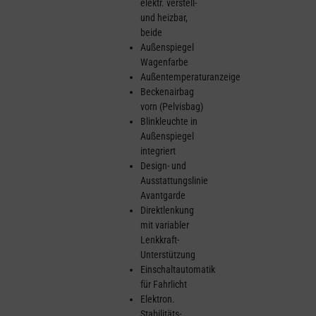
elektr. verstell-
und heizbar,
beide
Außenspiegel
Wagenfarbe
Außentemperaturanzeige
Beckenairbag
vorn (Pelvisbag)
Blinkleuchte in
Außenspiegel
integriert
Design- und
Ausstattungslinie
Avantgarde
Direktlenkung
mit variabler
Lenkkraft-
Unterstützung
Einschaltautomatik
für Fahrlicht
Elektron.
Stabilitäts-