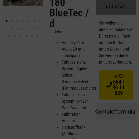
180
anrufen
BlueTec /
d
Sie wollen uns
direkt kontaktieren?
undefined
Dann jetzt einfach
Audiosystem
auf den Button
Audio 20 (mit
unten klicken und
Touchpad)
Sie werden direkt
Fahrassistenz-
mit uns verbunden.
System: Agility
Select /
+43
664 /
Dynamic Select
86 11
(Fahrmodusschalter)
529
Fahrassistenz-
System: aktiver
Park-Assistent
Kontaktformular
Fußmatten
Velours
Harnstofftank
(AdBlue),