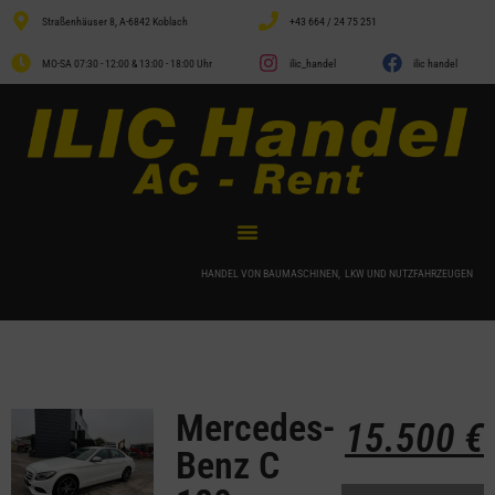
Straßenhäuser 8, A-6842 Koblach
+43 664 / 24 75 251
MO-SA 07:30 - 12:00 & 13:00 - 18:00 Uhr
ilic_handel
ilic handel
HANDEL VON BAUMASCHINEN, LKW UND NUTZFAHRZEUGEN
Mercedes-
15.500
€
Benz C