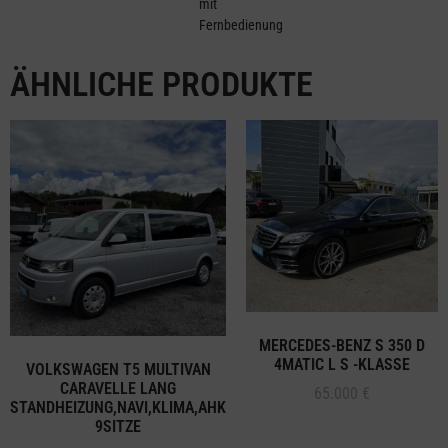
mit
Fernbedienung
ÄHNLICHE PRODUKTE
MERCEDES-BENZ S 350 D
4MATIC L S -KLASSE
VOLKSWAGEN T5 MULTIVAN
CARAVELLE LANG
65.000
€
STANDHEIZUNG,NAVI,KLIMA,AHK
9SITZE