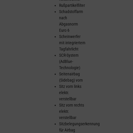
Rußpartikelfilter
Schadstoffarm
nach
Abgasnorm
Euro 6
Scheinwerfer
mit integriertem
Tagfahrlicht
SCR-System
(AdBlue-
Technologie)
Seitenairbag
(Sidebag) vorn
Sitz vorn links
elektr.
verstellbar
Sitz vorn rechts
elektr.
verstellbar
Sitzbelegungserkennung
für Airbag