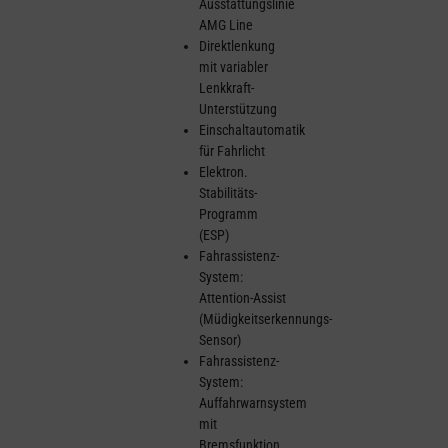
Ausstattungslinie
AMG Line
Direktlenkung
mit variabler
Lenkkraft-
Unterstützung
Einschaltautomatik
für Fahrlicht
Elektron.
Stabilitäts-
Programm
(ESP)
Fahrassistenz-
System:
Attention-Assist
(Müdigkeitserkennungs-
Sensor)
Fahrassistenz-
System:
Auffahrwarnsystem
mit
Bremsfunktion