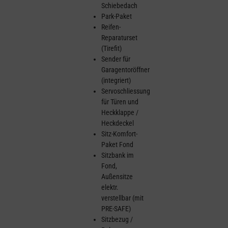
Schiebedach
Park-Paket
Reifen-
Reparaturset
(Tirefit)
Sender für
Garagentoröffner
(integriert)
Servoschliessung
für Türen und
Heckklappe /
Heckdeckel
Sitz-Komfort-
Paket Fond
Sitzbank im
Fond,
Außensitze
elektr.
verstellbar (mit
PRE-SAFE)
Sitzbezug /