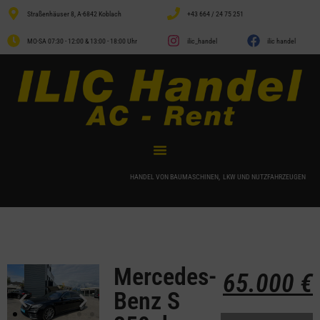
Straßenhäuser 8, A-6842 Koblach
+43 664 / 24 75 251
MO-SA 07:30 - 12:00 & 13:00 - 18:00 Uhr
ilic_handel
ilic handel
HANDEL VON BAUMASCHINEN, LKW UND NUTZFAHRZEUGEN
Mercedes-
65.000
€
Benz S