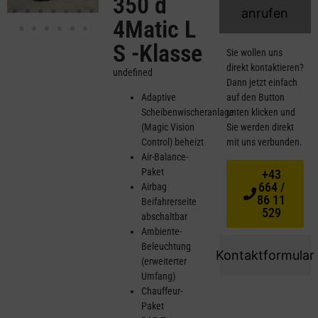
350 d
anrufen
4Matic L
S -Klasse
Sie wollen uns
direkt kontaktieren?
undefined
Dann jetzt einfach
Adaptive
auf den Button
Scheibenwischeranlage
unten klicken und
(Magic Vision
Sie werden direkt
Control) beheizt
mit uns verbunden.
Air-Balance-
Paket
+43
664 /
Airbag
86 11
Beifahrerseite
529
abschaltbar
Ambiente-
Beleuchtung
Kontaktformular
(erweiterter
Umfang)
Chauffeur-
Paket