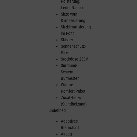
Polsterung:
Leder Nappa
Sitze vorn:
Klimatisierung
Sitzklimatisierung
im Fond
Skisack
Sonnenschutz-
Paket
Steckdose 230V
Surround-
System
Burmester
Wärme-
Komfort-Paket
Zusatzheizung
(Standheizung)
undefined
Adaptives
Bremslicht
Airbag