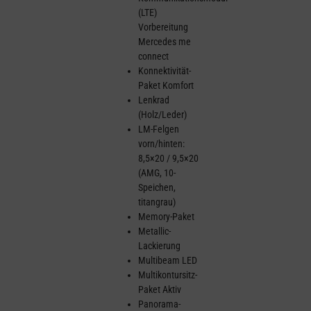
(LTE)
Vorbereitung
Mercedes me
connect
Konnektivität-
Paket Komfort
Lenkrad
(Holz/Leder)
LM-Felgen
vorn/hinten:
8,5×20 / 9,5×20
(AMG, 10-
Speichen,
titangrau)
Memory-Paket
Metallic-
Lackierung
Multibeam LED
Multikontursitz-
Paket Aktiv
Panorama-