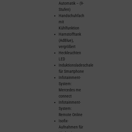
Automatik – (9-
Stufen)
Handschuhfach
mit
Kühlfunktion
Harnstofftank
(AdBlue),
vergrößert
Heckleuchten
LED
Induktionsladeschale
für Smartphone
Infotainment-
System:
Mercedes me
connect
Infotainment-
System:
Remote Online
Isofix-
Aufnahmen für