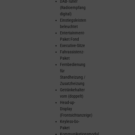
DAB-Tuner
(Radioempfang
digital)
Einstiegsleisten
beleuchtet
Entertainment-
Paket Fond
Executive-Sitze
Fahrassistenz-
Paket
Fernbedienung
für
Standheizung /
Zusatzheizung
Getränkehalter
vorn (doppelt)
Head-up-
Display
(Frontsichtanzeige)
Keyless-Go-
Paket
Kommunikationsmodul