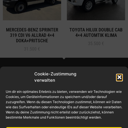
MERCEDES-BENZ SPRINTER
TOYOTA HILUX DOUBLE CAB
319 CDI V6 ALLRAD 4×4
4×4 AUTOMTIK KLIMA
DOKA+PRITSCHE
35.500
€
31.500
€
Cookie-Zustimmung
verwalten
Um dir ein optimales Erlebnis zu bieten, verwenden wir Technologien wie
© 2024 – Ilic Handel
Cookies, um Geräteinformationen zu speichern und/oder darauf
zuzugreifen. Wenn du diesen Technologien zustimmst, können wir Daten
wie das Surfverhalten oder eindeutige IDs auf dieser Website verarbeiten.
Wenn du deine Zustimmung nicht erteilst oder zurückziehst, können
bestimmte Merkmale und Funktionen beeinträchtigt werden.
Impressum / Datenschutz
Verkauf