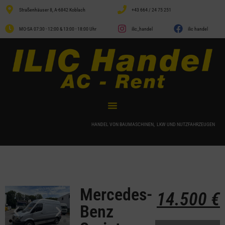
Straßenhäuser 8, A-6842 Koblach
+43 664 / 24 75 251
MO-SA 07:30 - 12:00 & 13:00 - 18:00 Uhr
ilic_handel
ilic handel
HANDEL VON BAUMASCHINEN, LKW UND NUTZFAHRZEUGEN
Mercedes-
14.500
€
Benz