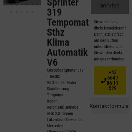
Sprinter
anrufen
319
Tempomat
Sie wollen uns
direkt kontaktieren?
Sthz
Dann jetzt einfach
Klima
auf den Button
unten klicken und
Automatik
Sie werden direkt
V6
mit uns verbunden.
Mercedes Sprinter 319
+43
1 Besitz
664 /
86 11
V6 3.0 Liter Motor
529
Standheizung
Tempomat
Xenon
Kontaktformular
Automatik Getriebe
AHK 2,8 Tonnen
Lükenloser Service bei
Mercedes
Kilometer 197070