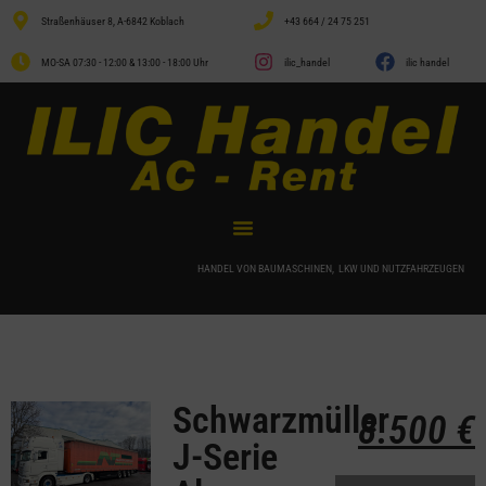
Straßenhäuser 8, A-6842 Koblach
+43 664 / 24 75 251
MO-SA 07:30 - 12:00 & 13:00 - 18:00 Uhr
ilic_handel
ilic handel
HANDEL VON BAUMASCHINEN, LKW UND NUTZFAHRZEUGEN
Schwarzmüller
8.500
€
J-Serie