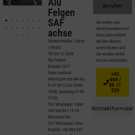
Alu
anrufen
Felgen
SAF
Sie wollen uns
direkt kontaktieren?
achse
Dann jetzt einfach
Schwarzmüller J-Serie
auf den Button
1 Besitz
unten klicken und
Tüf bis 12.2026
Sie werden direkt
Alu Felgen
mit uns verbunden.
Baujahr 2017
Guter zustand
+43
664 /
Arbeitszeit von Mo bis
86 11
Fr 07:30-12:00 13:00-
529
18:00, Samstag 07:30-
17:00.
Tel/ Whatsapp/ Viber:
Kontaktformular
+43 664 861 15 29
Alexandar Ilic
Tel/ Whatsapp/ Viber
English: +43 664 247