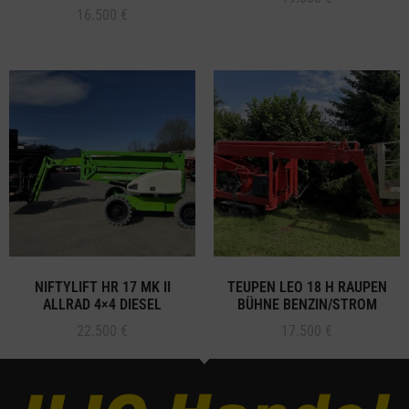
16.500
€
NIFTYLIFT HR 17 MK II
TEUPEN LEO 18 H RAUPEN
ALLRAD 4×4 DIESEL
BÜHNE BENZIN/STROM
22.500
€
17.500
€