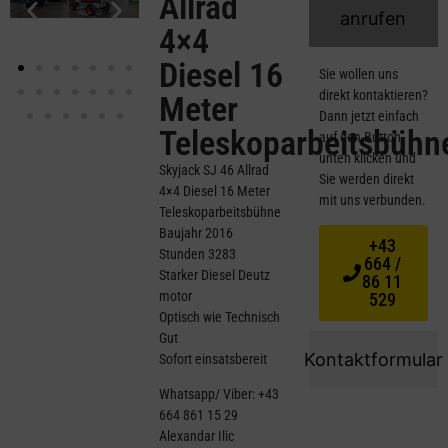
Allrad
anrufen
4×4
Diesel 16
Sie wollen uns
direkt kontaktieren?
Meter
Dann jetzt einfach
Teleskoparbeitsbühn
auf den Button
unten klicken und
Skyjack SJ 46 Allrad
Sie werden direkt
4×4 Diesel 16 Meter
mit uns verbunden.
Teleskoparbeitsbühne
Baujahr 2016
+43
Stunden 3283
664 /
Starker Diesel Deutz
86 11
motor
529
Optisch wie Technisch
Gut
Kontaktformular
Sofort einsatsbereit
Whatsapp/ Viber: +43
664 861 15 29
Alexandar Ilic