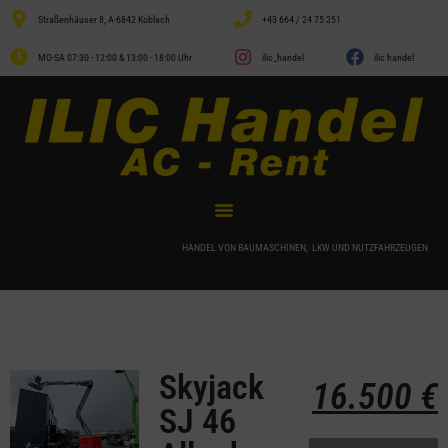
Straßenhäuser 8, A-6842 Koblach
+43 664 / 24 75 251
MO-SA 07:30 - 12:00 & 13:00 - 18:00 Uhr
ilic_handel
ilic handel
HANDEL VON BAUMASCHINEN, LKW UND NUTZFAHRZEUGEN
Skyjack
16.500
€
SJ 46