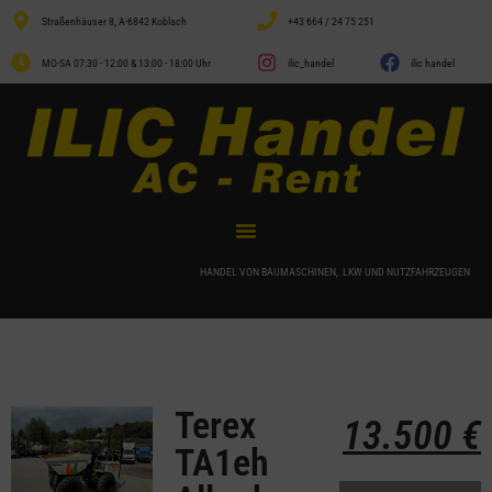
Straßenhäuser 8, A-6842 Koblach
+43 664 / 24 75 251
MO-SA 07:30 - 12:00 & 13:00 - 18:00 Uhr
ilic_handel
ilic handel
HANDEL VON BAUMASCHINEN, LKW UND NUTZFAHRZEUGEN
Terex
13.500
€
TA1eh