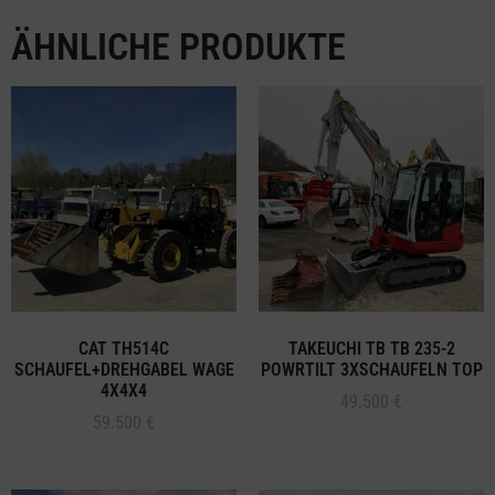
ÄHNLICHE PRODUKTE
CAT TH514C
TAKEUCHI TB TB 235-2
SCHAUFEL+DREHGABEL WAGE
POWRTILT 3XSCHAUFELN TOP
4X4X4
49.500
€
59.500
€