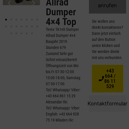
Allrad
anrufen
Dumper
4×4 Top
Sie wollen uns
direkt kontaktieren?
Terex TA1eh Dumper
Dann jetzt einfach
Allrad Dumper 4×4
auf den Button
Baujahr 2019
unten klicken und
Stunden 679
Sie werden direkt
Zustand Sehr gut
mit uns verbunden.
Sofort einsatzbereit
Öffnungszeit von Mo
+43
bis Fr 07:30-12:00
664 /
13:00-18:00, Samstag
86 11
07:30-17:00
529
Tel/ Whatsapp/ Viber:
+43 664 861 15 29
Alexandar Ilic
Kontaktformular
Tel/ Whatsapp/ Viber
English: +43 664 928
75 19 Mladen Ilic