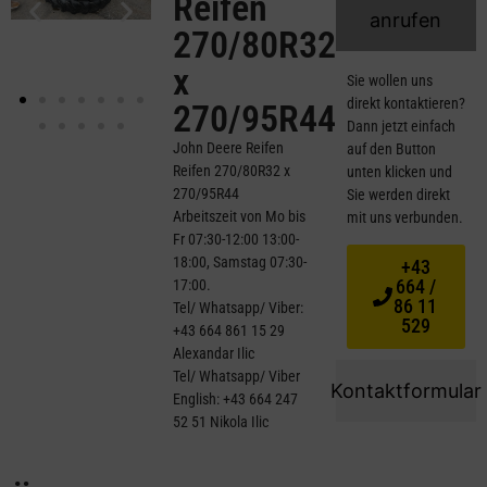
Reifen
anrufen
270/80R32
x
Sie wollen uns
direkt kontaktieren?
270/95R44
Dann jetzt einfach
John Deere Reifen
auf den Button
Reifen 270/80R32 x
unten klicken und
270/95R44
Sie werden direkt
Arbeitszeit von Mo bis
mit uns verbunden.
Fr 07:30-12:00 13:00-
18:00, Samstag 07:30-
+43
664 /
17:00.
86 11
Tel/ Whatsapp/ Viber:
529
+43 664 861 15 29
Alexandar Ilic
Tel/ Whatsapp/ Viber
Kontaktformular
English: +43 664 247
52 51 Nikola Ilic