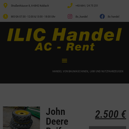
Straßenhäuser 8, A-6842 Koblach
+43 664 / 24 75 251
MO-SA 07:30 - 12:00 & 13:00 - 18:00 Uhr
ilic_handel
ilic handel
HANDEL VON BAUMASCHINEN, LKW UND NUTZFAHRZEUGEN
John
2.500
€
Deere